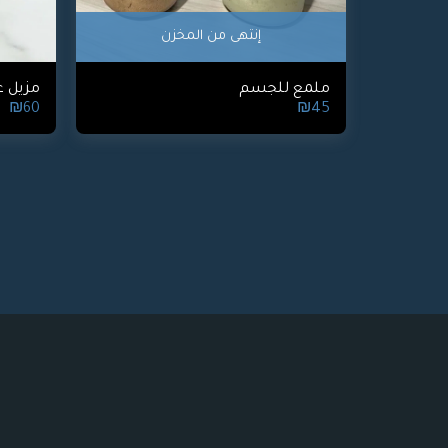
إنتهى من المخزن
ملمع للجسم
مزيل 
₪
60
₪
45