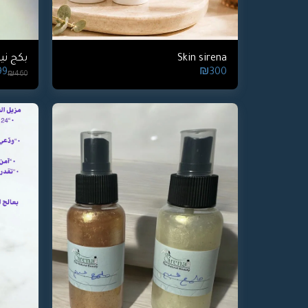
Skin sirena
بكج ني
99
₪
300
₪
460