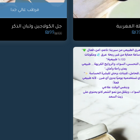
مرطب عالي جدا
لة المغربية
جل الكولاجين ولبان الذكر
₪
99
₪
3
₪
100