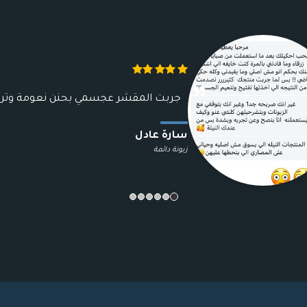
جربت المقشر عجسمي بحنن نعومة وت
سارة عادل
زبونة دائمة