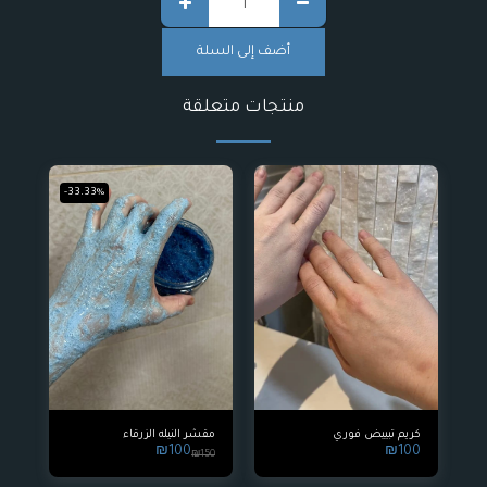
أضف إلى السلة
منتجات متعلقة
-33.33%
كريم تبييض فوري
مقشر النيله الزرقاء
₪
100
₪
100
₪
150